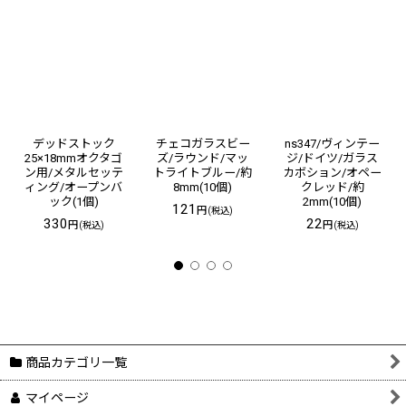
デッドストック
チェコガラスビー
ns347/ヴィンテー
25×18mmオクタゴ
ズ/ラウンド/マッ
ジ/ドイツ/ガラス
ン用/メタルセッテ
トライトブルー/約
カボション/オペー
ィング/オープンバ
8mm(10個)
クレッド/約
ック(1個)
2mm(10個)
121
円
(税込)
330
22
円
円
(税込)
(税込)
商品カテゴリ一覧
マイページ