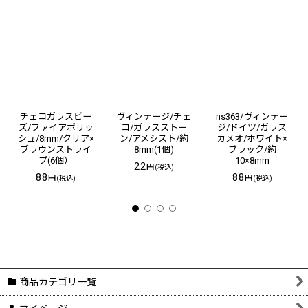
チェコガラスビー
ヴィンテージ/チェ
ns363/ヴィンテー
ズ/ファイアポリッ
コ/ガラスストー
ジ/ドイツ/ガラス
シュ/8mm/クリア×
ン/アメシスト/約
カメオ/ホワイト×
ブラウンストライ
8mm(1個)
ブラック/約
プ(6個）
10×8mm
22
円
(税込)
88
88
円
円
(税込)
(税込)
商品カテゴリ一覧