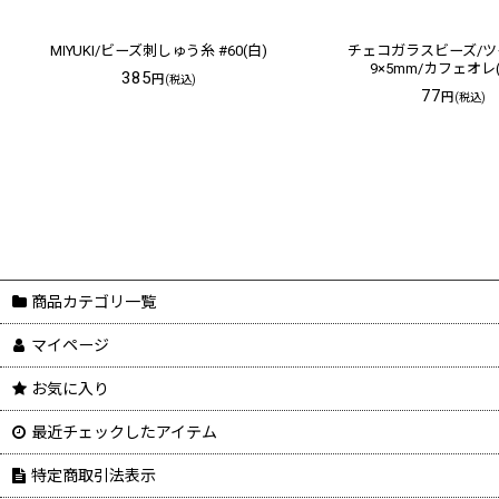
MIYUKI/ビーズ刺しゅう糸 #60(白)
チェコガラスビーズ/ツ
9×5mm/カフェオレ
385
円
(税込)
77
円
(税込)
商品カテゴリ一覧
マイページ
お気に入り
最近チェックしたアイテム
特定商取引法表示