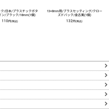
ク/日本/プラスチックボタ
13×8mm用/ブラスセッティング/クロー
ン/ブラック/18mm(1個)
ズドバック/金古美(1個)
110
132
円
円
(税込)
(税込)