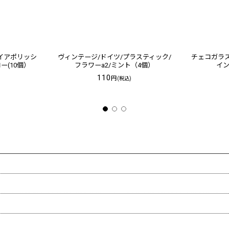
イアポリッシ
ヴィンテージ/ドイツ/プラスティック/
チェコガラス
ー(10個）
フラワーa2/ミント（4個）
イン
110
円
(税込)