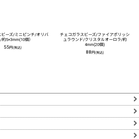
ビーズ/ミニピンチ/オリバ
チェコガラスビーズ/ファイアポリッシ
/約5×3mm(10個）
ュラウンド/クリスタルオーロラ/約
4mm(20個)
55
円
(税込)
88
円
(税込)