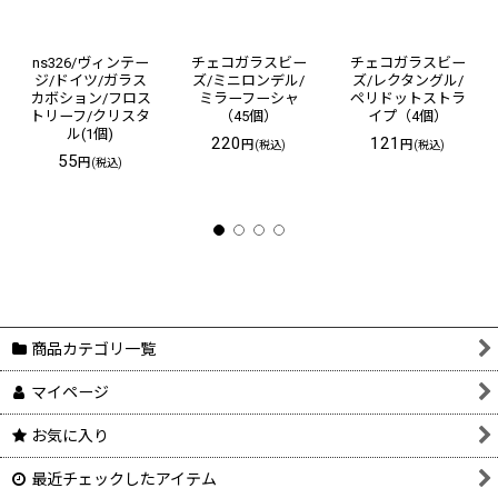
ns326/ヴィンテー
チェコガラスビー
チェコガラスビー
ジ/ドイツ/ガラス
ズ/ミニロンデル/
ズ/レクタングル/
カボション/フロス
ミラーフーシャ
ペリドットストラ
トリーフ/クリスタ
（45個）
イプ（4個）
ル(1個)
220
121
円
円
(税込)
(税込)
55
円
(税込)
商品カテゴリ一覧
マイページ
お気に入り
最近チェックしたアイテム