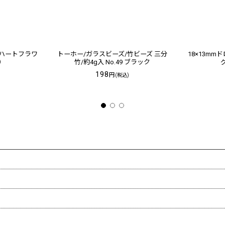
スハートフラワ
トーホー/ガラスビーズ/竹ビーズ 三分
18×13m
個）
竹/約4g入 No.49 ブラック
198
円
(税込)