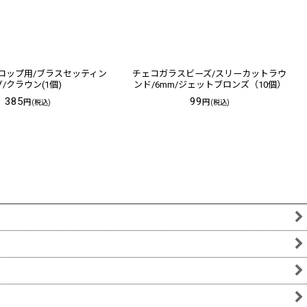
mドロップ用/ブラスセッティン
チェコガラスビーズ/スリーカットラウ
グ/クラウン(1個)
ンド/6mm/ジェットブロンズ（10個）
385
99
円
円
(税込)
(税込)