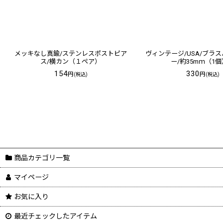
メッキなし真鍮/ステンレスポストピア
ヴィンテージ/USA/ブラ
ス/横カン（１ペア）
ー/約35mｍ（1
154
330
円
円
(税込)
(税込)
商品カテゴリ一覧
マイページ
お気に入り
最近チェックしたアイテム