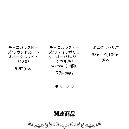
チェコガラスビー
チェコガラスビー
ミニタッセル/E
ズ/ラウンド/6mm/
ズ/ファイアポリッ
33
～1,100
円
円
オペークホワイト
シュオーバル/ジョ
(税込)
（10個）
ンキル/約
6×4mm（10個）
99
円
(税込)
77
円
(税込)
関連商品