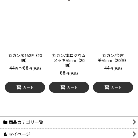
丸カン/K16GP（20
丸カン/本ロジウム
丸カン/金古
個）
メッキ/6mm（20
美/6mm（20個）
個）
44
～88
44
円
円
円
(税込)
(税込)
88
円
(税込)
カート
カート
カート
商品カテゴリ一覧
マイページ