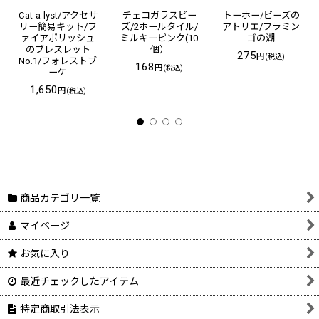
Cat-a-lyst/アクセサ
チェコガラスビー
トーホー/ビーズの
リー簡易キット/フ
ズ/2ホールタイル/
アトリエ/フラミン
ァイアポリッシュ
ミルキーピンク(10
ゴの湖
のブレスレット
個）
275
円
(税込)
No.1/フォレストブ
168
円
(税込)
ーケ
1,650
円
(税込)
商品カテゴリ一覧
マイページ
お気に入り
最近チェックしたアイテム
特定商取引法表示