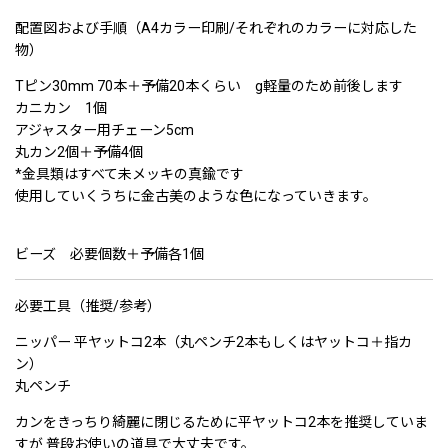
配置図および手順（A4カラー印刷/それぞれのカラーに対応した
物）
Tピン30mm 70本＋予備20本くらい g軽量のため前後します
カニカン 1個
アジャスター用チェーン5cm
丸カン2個＋予備4個
*金具類はすべて未メッキの真鍮です
使用していくうちに金古美のような色になっていきます。
ビーズ 必要個数＋予備各1個
必要工具（推奨/参考）
ニッパー 平ヤットコ2本（丸ペンチ2本もしくはヤットコ＋指カ
ン）
丸ペンチ
カンをきっちり綺麗に閉じるために平ヤットコ2本を推奨していま
すが 普段お使いの道具で大丈夫です。