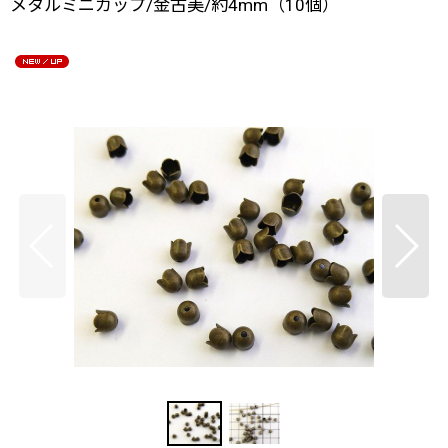
メタルミニカップ/金古美/約4mm（10個）