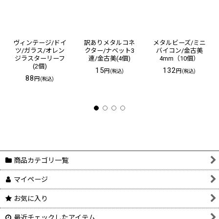
ヴィンテージ/ドイ
訳ありメタルコネ
メタルビーズ/ミニ
ツ/ガラス/オレン
クター/ナベット3
バイコン/金古美
ジラスターリーフ
連/金古美(4個)
4mm（10個）
(2個)
15
132
円
円
(税込)
(税込)
88
円
(税込)
商品カテゴリ一覧
マイページ
お気に入り
最近チェックしたアイテム