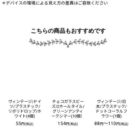
＊デバイスの環境による見え方の差異はご容赦ください
こちらの商品もおすすめです
ヴィンテージ/ドイ
チェコガラスビー
ヴィンテージ/日
ツ/プラスチック/
ズ/2ホールタイル/
本/プラスチック/
リボリドロップ/ホ
グリーンアンティ
ドットコーラルフ
ワイト(4個)
ークシマー(10個）
ラワー(1個)
55
154
88
～110
円
円
円
円
(税込)
(税込)
(税込)