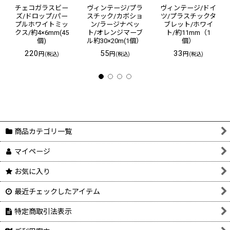
チェコガラスビー
ヴィンテージ/プラ
ヴィンテージ/ドイ
ズ/ドロップ/パー
スチック/カボショ
ツ/プラスチックタ
プルホワイトミッ
ン/ラージナベッ
ブレット/ホワイ
クス/約4×6mm(45
ト/オレンジマーブ
ト/約11mm（1
個)
ル約30×20m(1個）
個）
220
55
33
円
円
円
(税込)
(税込)
(税込)
商品カテゴリ一覧
マイページ
お気に入り
最近チェックしたアイテム
特定商取引法表示