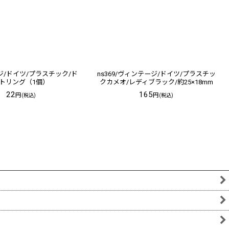
/ドイツ/プラスチック/ド
ns369/ヴィンテージ/ドイツ/プラスチッ
トリング（1個）
クカメオ/レディブラック/約25×18mm
22
165
円
円
(税込)
(税込)