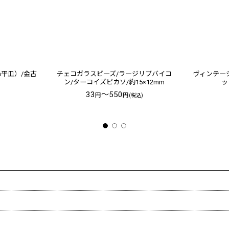
m平皿）/金古
チェコガラスビーズ/ラージリブバイコ
ヴィンテージ
ン/ターコイズピカソ/約15×12mm
ッ
33
～550
円
円
(税込)