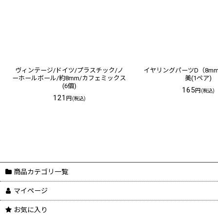
ヴィンテージ/ドイツ/プラスチック/ノ
イヤリングパーツD（8m
ーホールボール/約8mm/カフェミックス
美(1ペア)
(6個)
165
円
(税込)
121
円
(税込)
商品カテゴリ一覧
マイページ
お気に入り