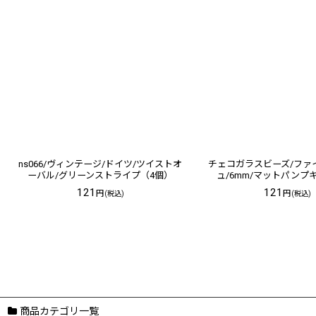
ns066/ヴィンテージ/ドイツ/ツイストオ
チェコガラスビーズ/ファ
ーバル/グリーンストライプ（4個）
ュ/6mm/マットパンプキ
121
121
円
円
(税込)
(税込)
商品カテゴリ一覧