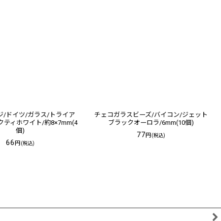
/ドイツ/ガラス/トライア
チェコガラスビーズ/バイコン/ジェット
ティホワイト/約8×7mm(4
ブラックオーロラ/6mm(10個)
個)
77
円
(税込)
66
円
(税込)