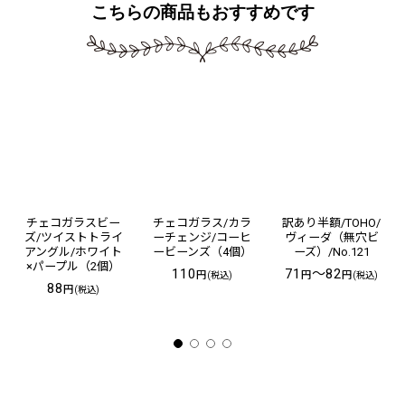
こちらの商品もおすすめです
チェコガラスビー
チェコガラス/カラ
訳あり半額/TOHO/
ズ/ツイストトライ
ーチェンジ/コーヒ
ヴィーダ（無穴ビ
アングル/ホワイト
ービーンズ（4個）
ーズ）/No.121
×パープル（2個）
110
71
～82
円
円
円
(税込)
(税込)
88
円
(税込)