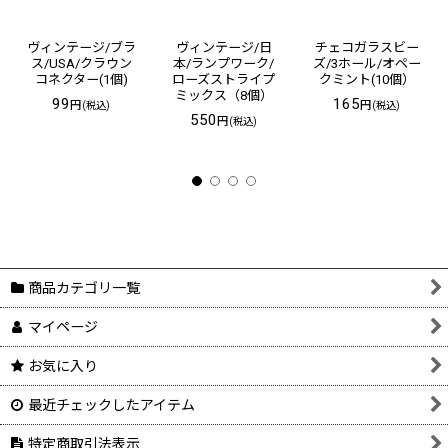
ヴィンテージ/ブラ
ヴィンテージ/日
チェコガラスビー
ス/USA/クラウン
本/ランプワーク/
ズ/3ホール/オペー
コネクター(1個)
ローズストライプ
クミント(10個）
ミックス（8個）
99
165
円
円
(税込)
(税込)
550
円
(税込)
商品カテゴリ一覧
マイページ
お気に入り
最近チェックしたアイテム
特定商取引法表示