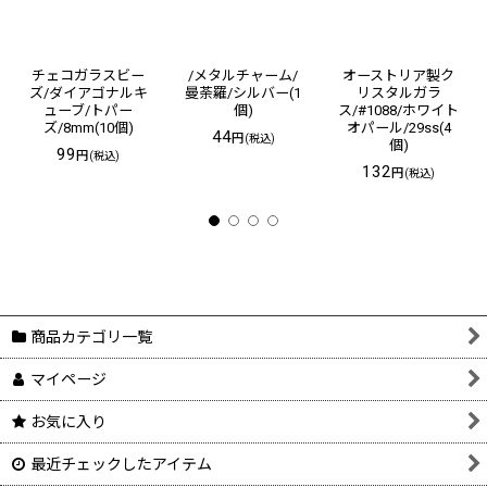
チェコガラスビー
/メタルチャーム/
オーストリア製ク
ズ/ダイアゴナルキ
曼荼羅/シルバー(1
リスタルガラ
ューブ/トパー
個)
ス/#1088/ホワイト
ズ/8mm(10個)
オパール/29ss(4
44
円
(税込)
個)
99
円
(税込)
132
円
(税込)
商品カテゴリ一覧
マイページ
お気に入り
最近チェックしたアイテム