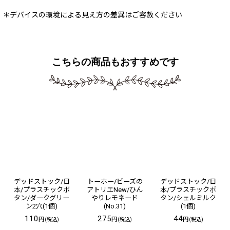
＊デバイスの環境による見え方の差異はご容赦ください
こちらの商品もおすすめです
デッドストック/日
トーホー/ビーズの
デッドストック/日
本/プラスチックボ
アトリエNew/ひん
本/プラスチックボ
タン/ダークグリー
やりレモネード
タン/シェルミルク
ン2穴(1個)
(No.31)
(1個)
110
275
44
円
円
円
(税込)
(税込)
(税込)