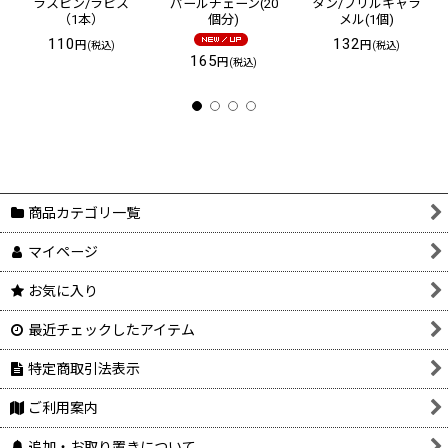
ラスピン/ラピス
パールチェーン(20
タン/フリルキャラ
（1本）
個分)
メル(1個)
110
132
円
円
(税込)
(税込)
165
円
(税込)
商品カテゴリ一覧
マイページ
お気に入り
最近チェックしたアイテム
特定商取引法表示
ご利用案内
追加・お取り置きについて