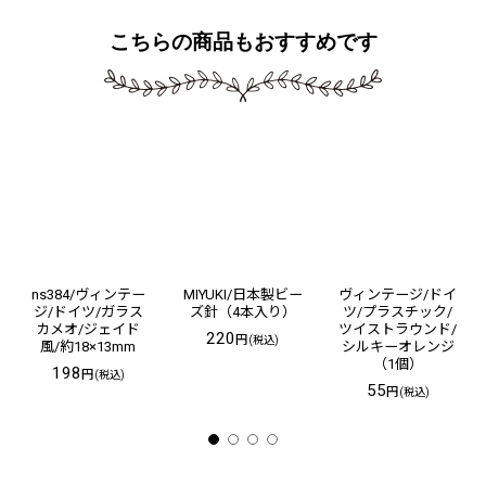
こちらの商品もおすすめです
ns384/ヴィンテー
MIYUKI/日本製ビー
ヴィンテージ/ドイ
ジ/ドイツ/ガラス
ズ針（4本入り）
ツ/プラスチック/
カメオ/ジェイド
ツイストラウンド/
220
円
(税込)
風/約18×13mm
シルキーオレンジ
（1個）
198
円
(税込)
55
円
(税込)