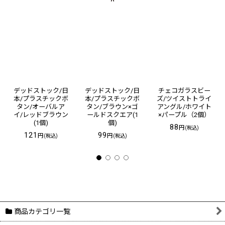
デッドストック/日
デッドストック/日
チェコガラスビー
本/プラスチックボ
本/プラスチックボ
ズ/ツイストトライ
タン/オーバルア
タン/ブラウン×ゴ
アングル/ホワイト
イ/レッドブラウン
ールドスクエア(1
×パープル（2個）
(1個)
個)
88
円
(税込)
121
99
円
円
(税込)
(税込)
商品カテゴリ一覧