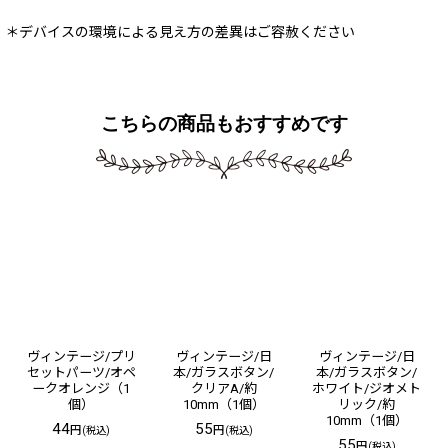
＊デバイスの環境による見え方の差異はご容赦ください
こちらの商品もおすすめです
ヴィンテージ/プリ
ヴィンテージ/日
ヴィンテージ/日
セットパーツ/オペ
本/ガラスボタン/
本/ガラスボタン/
ークオレンジ（1
クリアA/約
ホワイト/ジオメト
個）
10mm（1個）
リック/約
10mm（1個）
44
55
円
円
(税込)
(税込)
55
円
(税込)