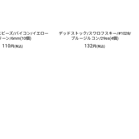
ビーズ/バイコン/イエロー
デッドストック/スワロフスキー/#1028/
ーン/6mm(10個)
ブルージルコン/29ss(4個)
110
132
円
円
(税込)
(税込)