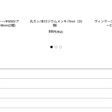
/#5000/ア
丸カン/本ロジウムメッキ/7mm（20
ヴィンテージ
mm(2個)
個）
ーロ
88
円
(税込)