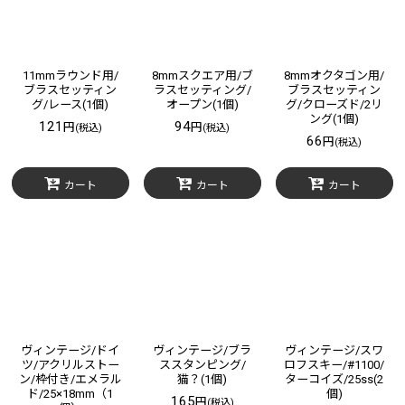
11mmラウンド用/
8mmスクエア用/ブ
8mmオクタゴン用/
ブラスセッティン
ラスセッティング/
ブラスセッティン
グ/レース(1個)
オープン(1個)
グ/クローズド/2リ
ング(1個)
121
94
円
円
(税込)
(税込)
66
円
(税込)
カート
カート
カート
ヴィンテージ/ドイ
ヴィンテージ/ブラ
ヴィンテージ/スワ
ツ/アクリルストー
ススタンピング/
ロフスキー/#1100/
ン/枠付き/エメラル
猫？(1個)
ターコイズ/25ss(2
ド/25×18mm（1
個)
165
円
(税込)