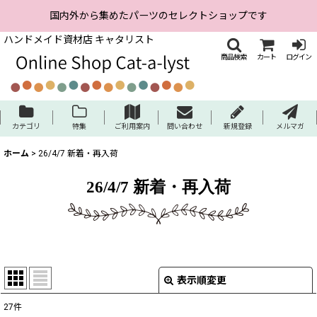
国内外から集めたパーツのセレクトショップです
ハンドメイド資材店 キャタリスト
商品検索
カート
ログイン
カテゴリ
特集
ご利用案内
問い合わせ
新規登録
メルマガ
ホーム
>
26/4/7 新着・再入荷
26/4/7 新着・再入荷
表示順変更
閉じる
27
件