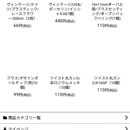
ヴィンテージ/ドイ
ヴィンテージ/USA/
16×11mmオーバル
ツ/プラスティック/
ポーセリン/イニシ
用/ブラスセッティ
レースフラワ
ャルN(1個)
ング/オープンバッ
ー/30mm（2枚）
ク/1リング(1個)
440
円
(税込)
66
110
円
円
(税込)
(税込)
ブラス/デザインボ
ツイスト丸カンS/
ツイスト丸カン
ールチップ/貝(10
本ロジウムメッキ
S/K16GP（10個）
個)
（10個）
110
円
(税込)
99
110
円
円
(税込)
(税込)
商品カテゴリ一覧
マイページ