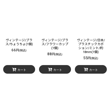
表示数
:
在庫あり
並び順
:
絞り込む
ヴィンテージ/ブラ
ヴィンテージ/ブラ
ヴィンテージ/日本/
ス/ちょうちょ(1個)
ス/フラワーカップ
プラスチックカボ
(1個)
ション/ミント/約
66
円
(税込)
18mm(1個)
88
円
(税込)
55
円
(税込)
カート
カート
カート