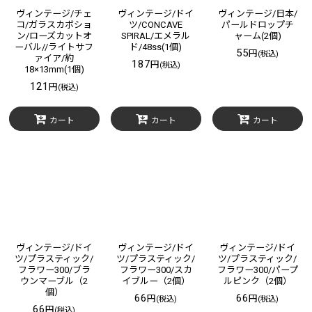
ヴィンテージ/チェ
ヴィンテージ/ドイ
ヴィンテージ/日本/
コ/ガラスカボショ
ツ/CONCAVE
パールドロップチ
ン/ローズカットオ
SPIRAL/エメラル
ャーム(2個)
ーバル//ライトサフ
ド/48ss(1個)
55
円
(税込)
ァイア/約
187
円
(税込)
18×13mm(1個)
121
円
(税込)
カート
カート
カート
ヴィンテージ/ドイ
ヴィンテージ/ドイ
ヴィンテージ/ドイ
ツ/プラスティック/
ツ/プラスティック/
ツ/プラスティック/
フラワー300/ブラ
フラワー300/スカ
フラワー300/パープ
ウンマーブル（2
イブルー（2個）
ルピンク（2個）
個）
66
66
円
円
(税込)
(税込)
66
円
(税込)