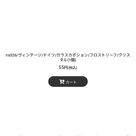
絞り込む
ns326/ヴィンテージ/ドイツ/ガラスカボション/フロストリーフ/クリス
タル(1個)
55
円
(税込)
カート