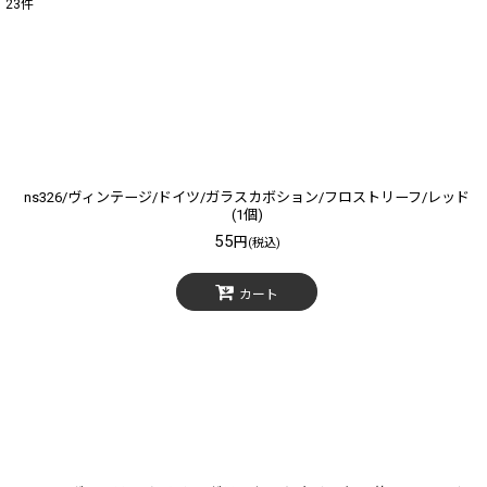
23
件
表示数
:
在庫あり
並び順
:
ns326/ヴィンテージ/ドイツ/ガラスカボション/フロストリーフ/レッド
(1個)
55
円
(税込)
カート