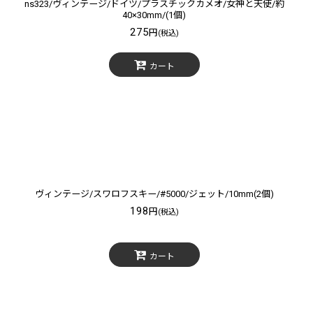
ns323/ヴィンテージ/ドイツ/プラスチックカメオ/女神と天使/約
40×30mm/(1個)
275
円
(税込)
カート
ヴィンテージ/スワロフスキー/#5000/ジェット/10mm(2個)
198
円
(税込)
カート