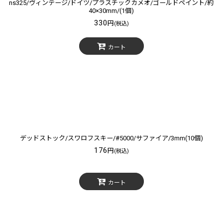
ns325/ヴィンテージ/ドイツ/プラスチックカメオ/ゴールドペイント/約
40×30mm/(1個)
330
円
(税込)
カート
デッドストック/スワロフスキー/#5000/サファイア/3mm(10個)
176
円
(税込)
カート