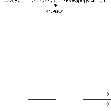
ns322/ヴィンテージ/ドイツ/プラスチックカメオ/馬車/約54×42mm/(1
個)
440
円
(税込)