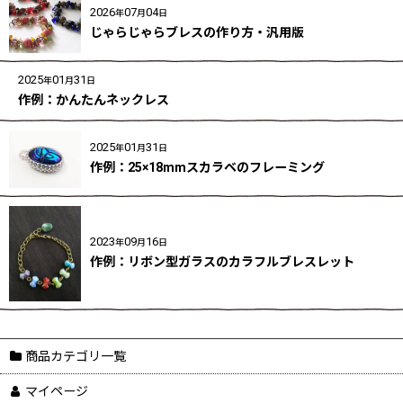
2026
07
04
年
月
日
じゃらじゃらブレスの作り方・汎用版
2025
01
31
年
月
日
作例：かんたんネックレス
2025
01
31
年
月
日
作例：25×18mmスカラベのフレーミング
2023
09
16
年
月
日
作例：リボン型ガラスのカラフルブレスレット
商品カテゴリ一覧
マイページ