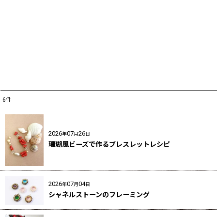
6
件
キーワード
:
2026
07
26
年
月
日
カテゴリ
:
珊瑚風ビーズで作るブレスレットレシピ
2026
07
04
年
月
日
シャネルストーンのフレーミング